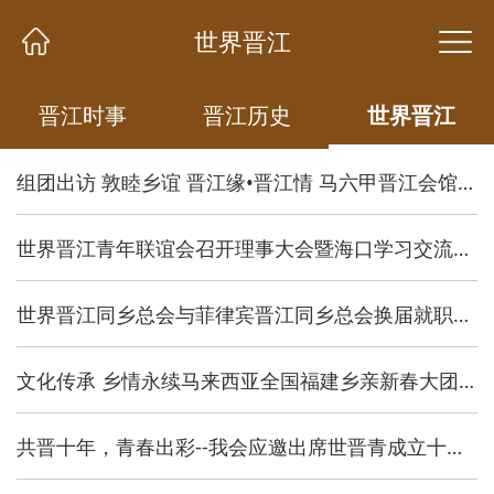
世界晋江
世界晋江
晋江时事
晋江时事
晋江历史
晋江历史
世界晋江
世界晋江
组团出访 敦睦乡谊 晋江缘•晋江情 马六甲晋江会馆庆祝成立102周年纪念
世界晋江青年联谊会召开理事大会暨海口学习交流活动
世界晋江同乡总会与菲律宾晋江同乡总会换届就职典礼
文化传承 乡情永续马来西亚全国福建乡亲新春大团拜2019
共晋十年，青春出彩--我会应邀出席世晋青成立十周年庆典