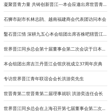
凝聚晋青力量 共铸创新晋江---本会应邀出席世晋青换届就职典礼系列活动
石狮市副市长林志鹃、越南福建商会代表团访问本会
鑿石晋江情 深耕九五心本会组团出席峇株吧辖晋江会馆95周年庆典晚宴
世界晋江同乡总会第十届董事会第二次会议于日本大阪召开
本会组团出席吉兰丹晋江会馆庆祝成立37周年庆典
专访世界晋江青年联谊会会长洪游奕先生
世晋青第二世晋青第二届理事就职 洪游奕连任会长
世界晋江同乡总会在上海召开第七届董事会第二次会议暨上海世博游